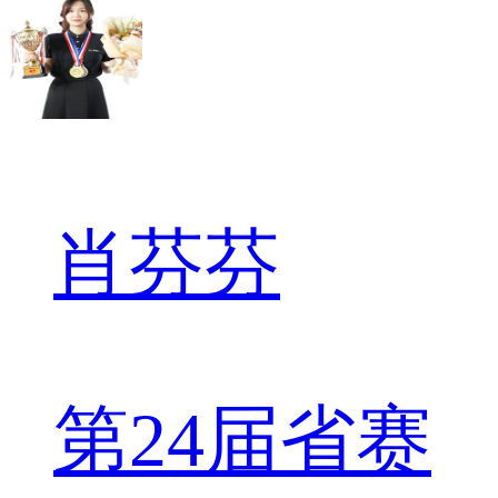
肖芬芬
第24届省赛