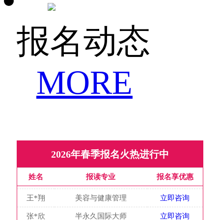
董*倩
化妆设计与婚礼策划
立即咨询
王*翔
美容与健康管理
立即咨询
报名动态
张*欣
半永久国际大师
立即咨询
陈*培
化妆设计与婚礼策划
立即咨询
MORE
弥*丹
国际人物形象设计
立即咨询
张*强
美发与形象设计
立即咨询
冯*函
时尚美容与化妆造型
立即咨询
李*宜
国际明星形象设计大师
立即咨询
赵*春
国际发型技术总监
立即咨询
2026年春季报名火热进行中
姚*利
国际美容连锁店长
立即咨询
姓名
报读专业
报名享优惠
董*倩
化妆设计与婚礼策划
立即咨询
王*翔
美容与健康管理
立即咨询
张*欣
半永久国际大师
立即咨询