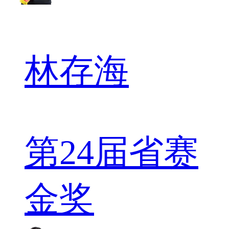
林存海
第24届省赛
金奖