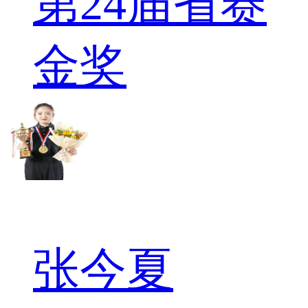
第24届省赛
金奖
张今夏