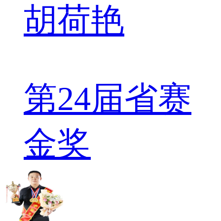
胡荷艳
第24届省赛
金奖