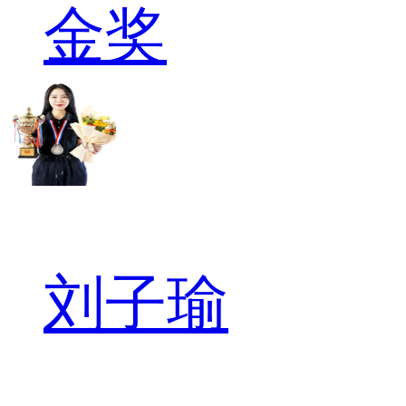
金奖
刘子瑜