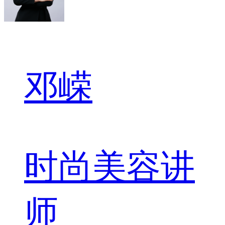
邓嵘
时尚美容讲
师