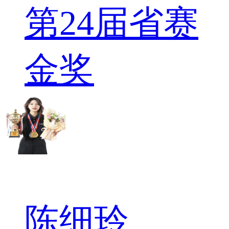
第24届省赛
金奖
陈细玲